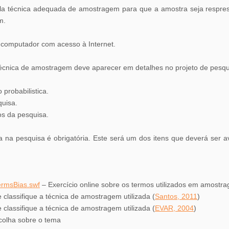
la técnica adequada de amostragem para que a amostra seja respresent
m.
 computador com acesso à Internet.
técnica de amostragem deve aparecer em detalhes no projeto de pesqu
probabilistica.
quisa.
os da pesquisa.
a na pesquisa é obrigatória. Este será um dos itens que deverá ser av
termsBias.swf
– Exercício online sobre os termos utilizados em amostr
 classifique a técnica de amostragem utilizada (
Santos, 2011
)
 classifique a técnica de amostragem utilizada (
EVAR, 2004
)
colha sobre o tema