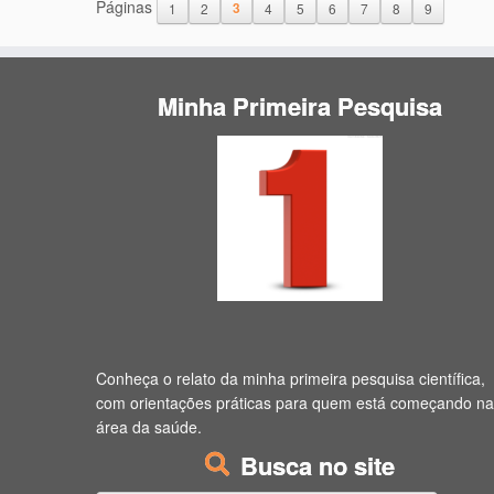
Páginas
1
2
3
4
5
6
7
8
9
Minha Primeira Pesquisa
Conheça o relato da minha primeira pesquisa científica,
com orientações práticas para quem está começando na
área da saúde.
Busca no site