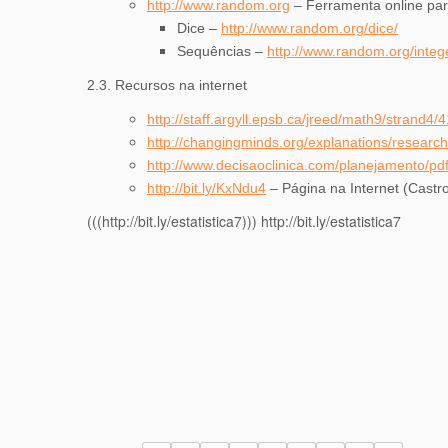
http://www.random.org
– Ferramenta online par
Dice –
http://www.random.org/dice/
Sequências –
http://www.random.org/integ
2.3. Recursos na internet
http://staff.argyll.epsb.ca/jreed/math9/strand4/
http://changingminds.org/explanations/researc
http://www.decisaoclinica.com/planejamento/pd
http://bit.ly/KxNdu4
– Página na Internet (Castr
(((http://bit.ly/estatistica7))) http://bit.ly/estatistica7