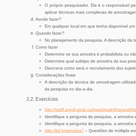
O próprio pesquisador. Ele é o responsável pe
aplicar técnicas mais complexas de amostrage
Aonde fazer?
Em qualquer local em que tenha disponível um
Quando fazer?
No planejamento da pesquisa. A descrição da 
Como fazer
Determine se sua amostra é probabilista ou não 
Determine qual subtipo de amostra da sua pes
Descreva como será o recrutamento dos sujeit
Considerações finais
A descrição da técnica de amostragem utilizad
da pesquisa no dia-a-dia.
2.2. Exercícios
http://staff.argyll.epsb.ca/jreed/math9/strand4/
Identifique a pergunta de pesquisa, a amostra e
Identifique a pergunta de pesquisa, a amostra e
http://bit.ly/amostra7
– Questões de múltipla es