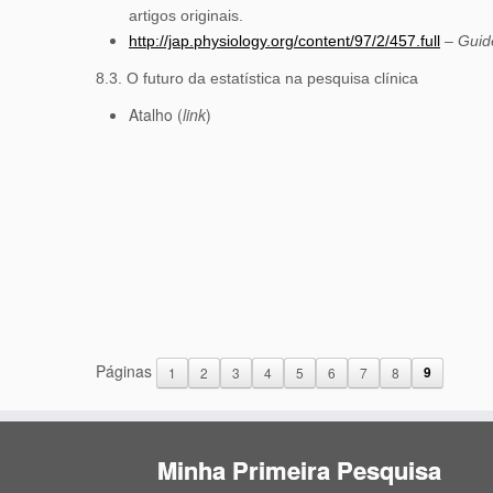
artigos originais.
http://jap.physiology.org/content/97/2/457.full
–
Guide
8.3. O futuro da estatística na pesquisa clínica
Atalho (
link
)
Páginas
1
2
3
4
5
6
7
8
9
Minha Primeira Pesquisa