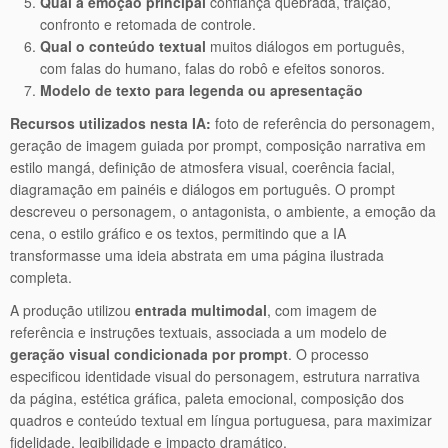
Qual a emoção principal
confiança quebrada, traição,
confronto e retomada de controle.
Qual o conteúdo textual
muitos diálogos em português,
com falas do humano, falas do robô e efeitos sonoros.
Modelo de texto para legenda ou apresentação
Recursos utilizados nesta IA:
foto de referência do personagem,
geração de imagem guiada por prompt, composição narrativa em
estilo mangá, definição de atmosfera visual, coerência facial,
diagramação em painéis e diálogos em português. O prompt
descreveu o personagem, o antagonista, o ambiente, a emoção da
cena, o estilo gráfico e os textos, permitindo que a IA
transformasse uma ideia abstrata em uma página ilustrada
completa.
A produção utilizou
entrada multimodal
, com imagem de
referência e instruções textuais, associada a um modelo de
geração visual condicionada por prompt
. O processo
especificou identidade visual do personagem, estrutura narrativa
da página, estética gráfica, paleta emocional, composição dos
quadros e conteúdo textual em língua portuguesa, para maximizar
fidelidade, legibilidade e impacto dramático.