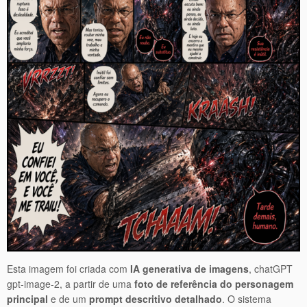
Esta imagem foi criada com
IA generativa de imagens
, chatGPT
gpt-image-2, a partir de uma
foto de referência do personagem
principal
e de um
prompt descritivo detalhado
. O sistema