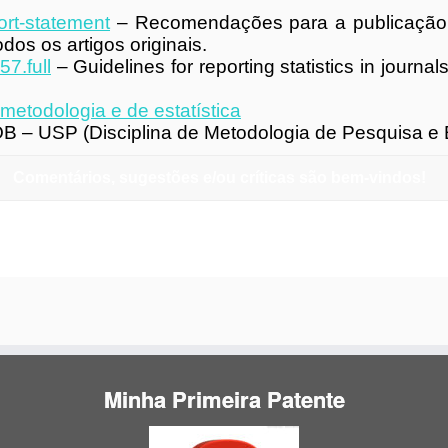
ort-statement
– Recomendações para a publicação de
os os artigos originais.
57.full
– Guidelines for reporting statistics in journ
metodologia e de estatística
FOB – USP (Disciplina de Metodologia de Pesquisa e E
Comentários, sugestões e/ou críticas são bem-vindos!
Encaminhe para o correio eletrônico:
aldemararaujocastro@gmail.com
Minha Primeira Patente