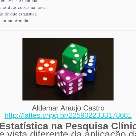
da em 2012 e mantida
nas duas coisas na nova:
o de que estatística
 de uma fórmula.
Aldemar Araujo Castro
http://lattes.cnpq.br/2259022333178681
Estatística na Pesquisa Clíni
 vista diferente da aplicação da