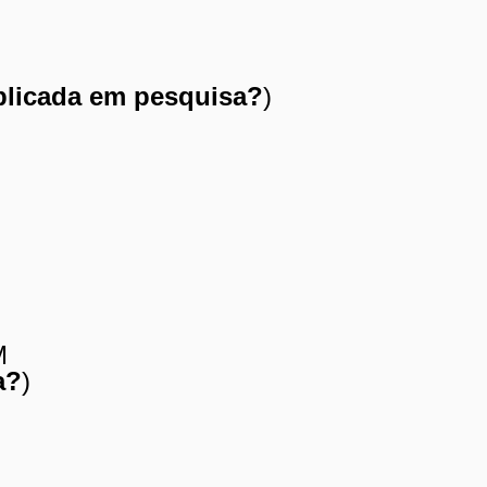
aplicada em pesquisa?
)
M
a?
)