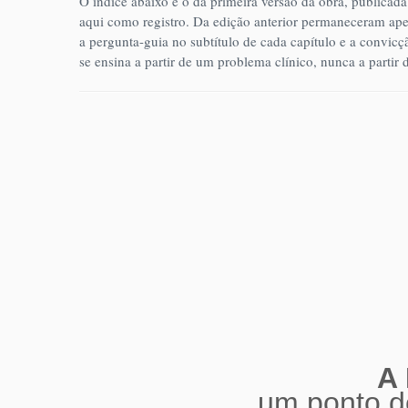
O índice abaixo é o da primeira versão da obra, publica
aqui como registro. Da edição anterior permaneceram ape
a pergunta-guia no subtítulo de cada capítulo e a convicçã
se ensina a partir de um problema clínico, nunca a partir
A 
um ponto de