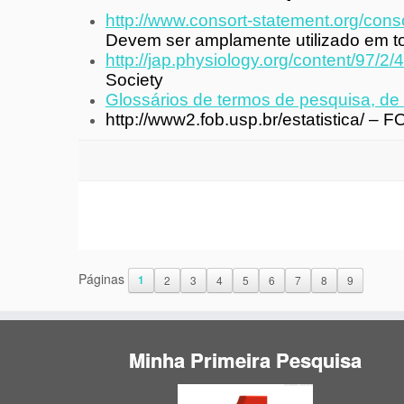
http://www.consort-statement.org/cons
Devem ser amplamente utilizado em tod
http://jap.physiology.org/content/97/2/4
Society
Glossários de termos de pesquisa, de 
http://www2.fob.usp.br/estatistica/ – 
Páginas
1
2
3
4
5
6
7
8
9
Minha Primeira Pesquisa