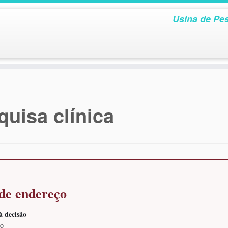
Usina de Pes
quisa clínica
 de endereço
à decisão
ro