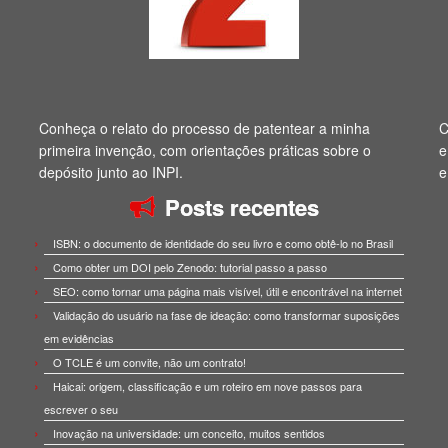
Conheça o relato do processo de patentear a minha
C
primeira invenção, com orientações práticas sobre o
e
depósito junto ao INPI.
e
Posts recentes
ISBN: o documento de identidade do seu livro e como obtê-lo no Brasil
Como obter um DOI pelo Zenodo: tutorial passo a passo
SEO: como tornar uma página mais visível, útil e encontrável na internet
Validação do usuário na fase de ideação: como transformar suposições
em evidências
O TCLE é um convite, não um contrato!
Haicai: origem, classificação e um roteiro em nove passos para
escrever o seu
Inovação na universidade: um conceito, muitos sentidos