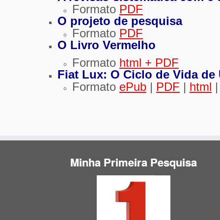
Formato
PDF
O projeto de pesquisa
Formato
PDF
O Livro Vermelho
Formato
html + PDF
Fiat Lux: O Ciclo de Vida d
Formato
ePub
|
PDF
|
html
Minha Primeira Pesquisa