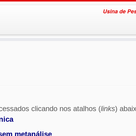
Usina de Pes
cessados clicando nos atalhos (
links
) abai
nica
 sem metanálise