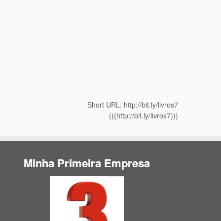
Short URL: http://bit.ly/livros7
(((http://bit.ly/livros7)))
Minha Primeira Empresa