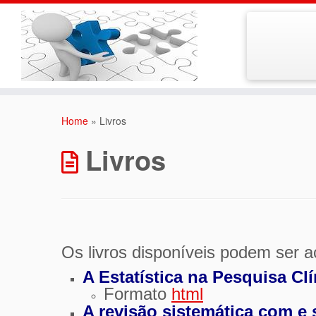
Skip
to
Home
»
Livros
content
Livros
Os livros disponíveis podem ser a
A Estatística na Pesquisa Clí
Formato
html
A revisão sistemática com e