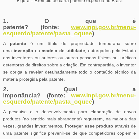
Figura – Exemplo de carta patente expedida no Brasil
1. O que é
patente?
(fonte:
www.inpi.gov.br/menu-
esquerdo/patente/pasta_oquee
)
A
patente
é um título de propriedade temporária sobre
uma
invenção
ou
modelo de utilidade
, outorgados pelo Estado
aos inventores ou autores ou outras pessoas físicas ou jurídicas
detentoras de direitos sobre a criação. Em contrapartida, o inventor
se obriga a revelar detalhadamente todo o conteúdo técnico da
matéria protegida pela patente.
2. Qual a
importância?
(fonte:
www.inpi.gov.br/menu-
esquerdo/patente/pasta_oquee
)
A pesquisa e o desenvolvimento para elaboração de novos
produtos (no sentido mais abrangente) requerem, na maioria das
vezes, grandes investimentos.
Proteger esse produto
através de
uma patente significa prevenir-se de que competidores copiem e