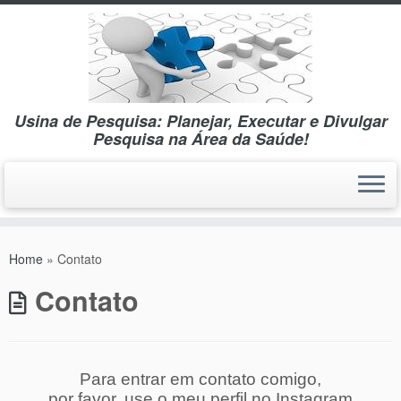
Usina de Pesquisa: Planejar, Executar e Divulgar
Pesquisa na Área da Saúde!
Skip
to
Home
»
Contato
content
Contato
Para entrar em contato comigo,
por favor, use o meu perfil no Instagram