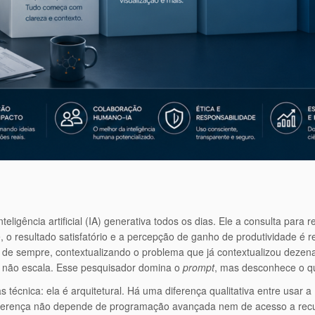
ligência artificial (IA) generativa todos os dias. Ele a consulta para 
nte, o resultado satisfatório e a percepção de ganho de produtividade é
 de sempre, contextualizando o problema que já contextualizou dezen
 não escala. Esse pesquisador domina o
prompt
, mas desconhece o q
as técnica: ela é arquitetural. Há uma diferença qualitativa entre usar 
diferença não depende de programação avançada nem de acesso a recu