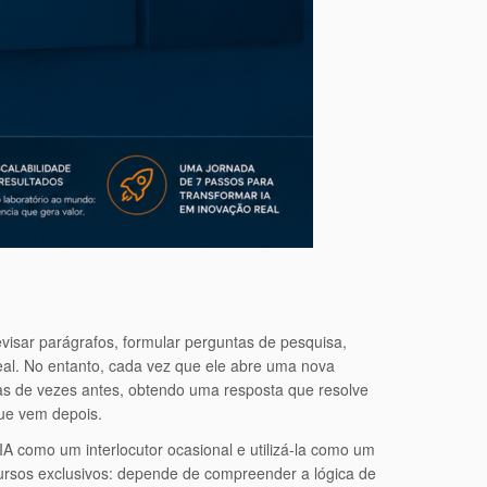
revisar parágrafos, formular perguntas de pesquisa,
 real. No entanto, cada vez que ele abre uma nova
as de vezes antes, obtendo uma resposta que resolve
ue vem depois.
a IA como um interlocutor ocasional e utilizá-la como um
rsos exclusivos: depende de compreender a lógica de