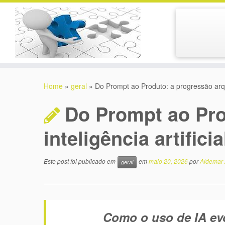
Skip
to
Home
»
geral
»
Do Prompt ao Produto: a progressão arquit
content
Do Prompt ao Pro
inteligência artific
Este post foi publicado em
em
maio 20, 2026
por
Aldemar 
geral
Como o uso de IA evo