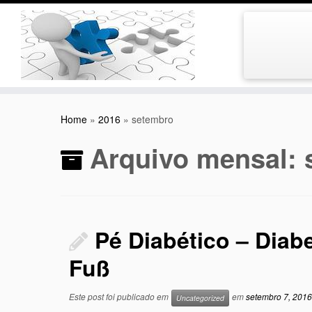
Skip
to
Home
»
2016
»
setembro
content
Arquivo mensal:
Pé Diabético – Diab
Fuß
Este post foi publicado em
em
setembro 7, 2016
Uncategorized