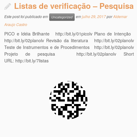
Listas de verificação – Pesquisa
Este post foi publicado em
em
julho 29, 2017
por
Aldemar
Uncategorized
Araujo Castro
PICO e Idéia Brilhante http://bit.ly/01picolv Plano de Intenção
http://bit.ly/02planolv Revisão da literatura http://bit.ly/02planolv
Teste de Instrumentos e de Procedimentos http://bit.ly/02planolv
Projeto de pesquisa http://bit.ly/02planolv Short
URL: http://bit.ly/7listas