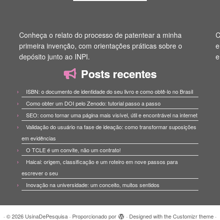
Conheça o relato do processo de patentear a minha
C
primeira invenção, com orientações práticas sobre o
e
depósito junto ao INPI.
e
Posts recentes
ISBN: o documento de identidade do seu livro e como obtê-lo no Brasil
Como obter um DOI pelo Zenodo: tutorial passo a passo
SEO: como tornar uma página mais visível, útil e encontrável na internet
Validação do usuário na fase de ideação: como transformar suposições
em evidências
O TCLE é um convite, não um contrato!
Haicai: origem, classificação e um roteiro em nove passos para
escrever o seu
Inovação na universidade: um conceito, muitos sentidos
·
© 2026
UsinaDePesquisa
·
Proporcionado por
·
Designed with the
Customizr theme
·