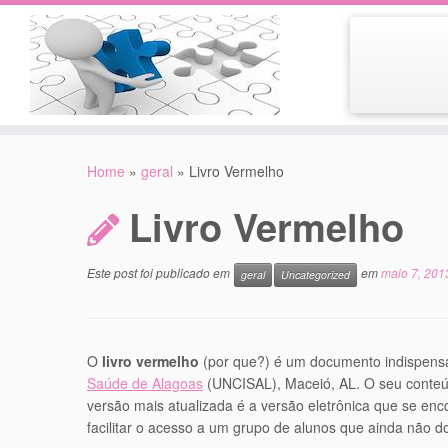
Skip
to
Home
»
geral
»
Livro Vermelho
content
Livro Vermelho
Este post foi publicado em
em
maio 7, 201
geral
Uncategorized
O
livro vermelho
(por que?) é um documento indispensá
Saúde de Alagoas
(UNCISAL), Maceió, AL. O seu conteúd
versão mais atualizada é a versão eletrônica que se enc
facilitar o acesso a um grupo de alunos que ainda não 