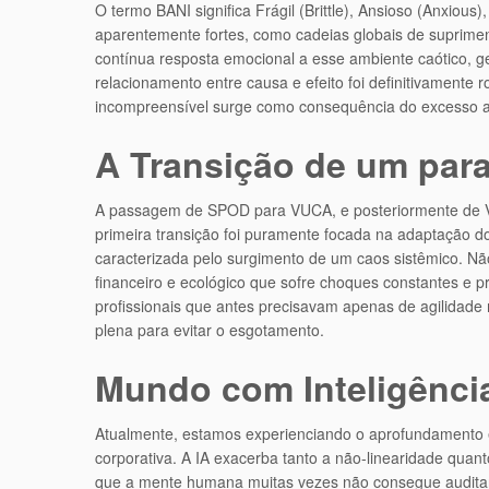
O termo BANI significa Frágil (Brittle), Ansioso (Anxious
aparentemente fortes, como cadeias globais de suprimen
contínua resposta emocional a esse ambiente caótico, ge
relacionamento entre causa e efeito foi definitivament
incompreensível surge como consequência do excesso ab
A Transição de um para
A passagem de SPOD para VUCA, e posteriormente de VU
primeira transição foi puramente focada na adaptação do 
caracterizada pelo surgimento de um caos sistêmico. Nã
financeiro e ecológico que sofre choques constantes e p
profissionais que antes precisavam apenas de agilidade 
plena para evitar o esgotamento.
Mundo com Inteligência 
Atualmente, estamos experienciando o aprofundamento ex
corporativa. A IA exacerba tanto a não-linearidade qu
que a mente humana muitas vezes não consegue auditar 