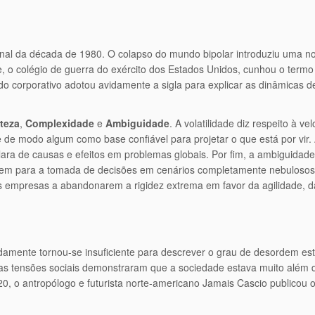
final da década de 1980. O colapso do mundo bipolar introduziu uma n
 o colégio de guerra do exército dos Estados Unidos, cunhou o termo
ndo corporativo adotou avidamente a sigla para explicar as dinâmicas
rteza
,
Complexidade
e
Ambiguidade
. A volatilidade diz respeito à 
ve de modo algum como base confiável para projetar o que está por v
o clara de causas e efeitos em problemas globais. Por fim, a ambiguida
ragem para a tomada de decisões em cenários completamente nebulosos
s empresas a abandonarem a rigidez extrema em favor da agilidade, d
damente tornou-se insuficiente para descrever o grau de desordem es
s tensões sociais demonstraram que a sociedade estava muito além d
, o antropólogo e futurista norte-americano Jamais Cascio publicou o