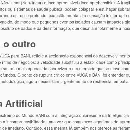
), Não-linear (Non-linear) e Incompreensível (Incomprehensible). A fra
tos ou sistemas de saúde pública, podem colapsar e estilhaçar subita
rando estresse profundo, exaustão mental e a sensação ininterrupta de
e rompido, de modo que pequenos eventos isolados causam impactos glob
soluto de dados e da desinformação, que desafiam totalmente a nossa
 o outro
CA para BANI, reflete a aceleração exponencial do desenvolvimento
ritmo de negócios: a velocidade substituiu a estabilidade como princip
o se trata mais apenas de sobreviver a um mercado que se move com r
rofundos. O ponto de ruptura crítico entre VUCA e BANI foi entender q
metodológica, agora necessitam urgentemente de resiliência, empatia c
Artificial
tremo do Mundo BANI com a integração onipresente da Inteligência Arti
anto a incompreensibilidade, uma vez que complexos algoritmos de ap
de imediato. Contudo, essa mesma IA também nos oferece as ferramen