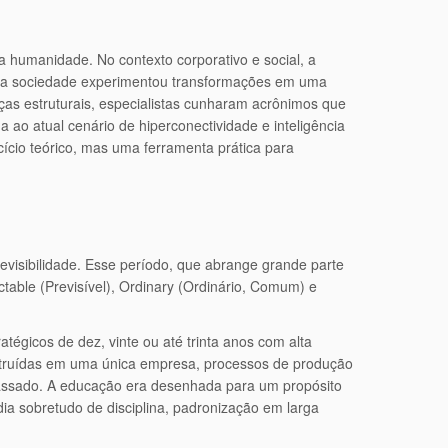
a humanidade. No contexto corporativo e social, a
s, a sociedade experimentou transformações em uma
as estruturais, especialistas cunharam acrônimos que
ga ao atual cenário de hiperconectividade e inteligência
cio teórico, mas uma ferramenta prática para
evisibilidade. Esse período, que abrange grande parte
ctable (Previsível), Ordinary (Ordinário, Comum) e
égicos de dez, vinte ou até trinta anos com alta
onstruídas em uma única empresa, processos de produção
 passado. A educação era desenhada para um propósito
ia sobretudo de disciplina, padronização em larga