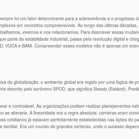
empre foi um fator determinante para a sobrevivência e o progresso d
complexos em conceitos compreensíveis. Ao longo das últimas década
abalhamos, vivemos e nos relacionamos. Para descrever essas mudanç
ue parte da estabilidade industrial, passa pela revolução digital e che
SPOD, VUCA e BANI. Compreender esses modelos não é apenas um exercí
va da globalização, o ambiente global era regido por uma lógica de pr
ente descrito pelo acrônimo SPOD, que significa Steady (Estável), Predi
 e controlável. As organizações podiam realizar planejamentos estrat
co se alteraria. A linearidade era a regra absoluta: carreiras eram c
mas cotidianos já estavam perfeitamente estabelecidas nas lições do
te familiar. Era um mundo de grandes certezas, onde o sucesso depend