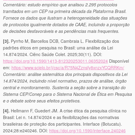
Comentário: estudo empírico que analisou 2.295 protocolos
tramitados em um CEP na primeira década da Plataforma Brasil.
Fornece os dados que ilustram a heterogeneidade das situações
de protocolos igualmente dotados de CAAE, incluindo a proporção
de decisões desfavoráveis e as pendências mais frequentes.
[3].
Pyrrho M, Barcellos DCB, Cambraia L. Flexibilização dos
padrões éticos em pesquisa no Brasil: uma análise da Lei
14.874/2024. Ciênc Saúde Colet. 2025;30(11). DOI:
https://doi.org/10.1590/1413-812320253011.06352024
Disponível
em:
https://www.scielo.br/j/csc/a/R75N4Zznsfy8xnzxYCQRRKm/
Comentário: análise sistemática dos principais dispositivos da Lei
14.874/2024, incluindo nível normativo, prazos de análise, órgão
central e monitoramento. Sustenta a seção sobre a transição do
Sistema CEP/Conep para o Sistema Nacional de Ética em Pesquisa
e o debate sobre seus efeitos protetivos.
[4].
Hellmann F, Guedert JM. A crise ética da pesquisa clínica no
Brasil: Lei n. 14.874/2024 e as flexibilizações das normativas
brasileiras de proteção dos participantes. Interface (Botucatu).
2024;28:e240246. DOI:
https://doi.org/10.1590/interface.240246