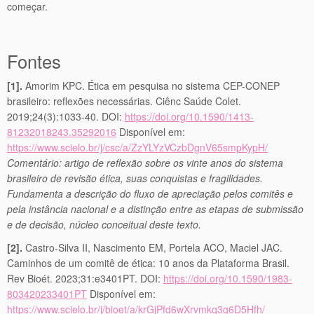
começar.
Fontes
[1].
Amorim KPC. Ética em pesquisa no sistema CEP-CONEP
brasileiro: reflexões necessárias. Ciênc Saúde Colet.
2019;24(3):1033-40. DOI:
https://doi.org/10.1590/1413-
81232018243.35292016
Disponível em:
https://www.scielo.br/j/csc/a/ZzYLYzVCzbDgnV65smpKypH/
Comentário: artigo de reflexão sobre os vinte anos do sistema
brasileiro de revisão ética, suas conquistas e fragilidades.
Fundamenta a descrição do fluxo de apreciação pelos comitês e
pela instância nacional e a distinção entre as etapas de submissão
e de decisão, núcleo conceitual deste texto.
[2].
Castro-Silva II, Nascimento EM, Portela ACO, Maciel JAC.
Caminhos de um comitê de ética: 10 anos da Plataforma Brasil.
Rev Bioét. 2023;31:e3401PT. DOI:
https://doi.org/10.1590/1983-
803420233401PT
Disponível em:
https://www.scielo.br/j/bioet/a/krGjPfd6wXrvmkq3g6D5Hfh/