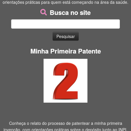
orientações práticas para quem está começando na área da saúde.
Busca no site
Pesquisar
por:
Minha Primeira Patente
Conheça o relato do processo de patentear a minha primeira
invenção, com orientações práticas sobre o depósito junto ao INPI.