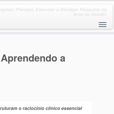
quisa: Planejar, Executar e Divulgar Pesquisa na
Área da Saúde!
 Aprendendo a
uturam o raciocínio clínico essencial