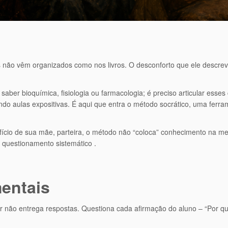
s não vêm organizados como nos livros. O desconforto que ele descrev
saber bioquímica, fisiologia ou farmacologia; é preciso articular ess
uvindo aulas expositivas. É aqui que entra o método socrático, uma fer
ício de sua mãe, parteira, o método não “coloca” conhecimento na men
questionamento sistemático .
entais
or não entrega respostas. Questiona cada afirmação do aluno – “Por qu