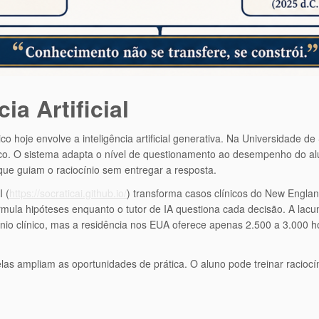
ia Artificial
 hoje envolve a inteligência artificial generativa. Na Universidade 
. O sistema adapta o nível de questionamento ao desempenho do alun
 que guiam o raciocínio sem entregar a resposta.
I (
https://socraticai.github.io/
) transforma casos clínicos do New Englan
 formula hipóteses enquanto o tutor de IA questiona cada decisão. A la
cínio clínico, mas a residência nos EUA oferece apenas 2.500 a 3.00
as ampliam as oportunidades de prática. O aluno pode treinar raciocín