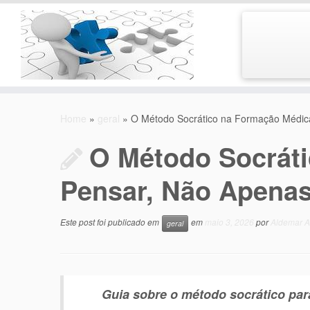
Skip
to
Home
»
geral
»
O Método Socrático na Formação Médic
content
O Método Socrát
Pensar, Não Apenas
Este post foi publicado em
em
maio 3, 2026
por
Aldemar A
geral
Guia sobre o método socrático para