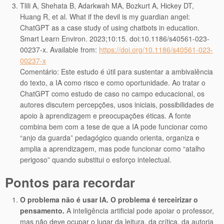
Tlili A, Shehata B, Adarkwah MA, Bozkurt A, Hickey DT,
Huang R, et al. What if the devil is my guardian angel:
ChatGPT as a case study of using chatbots in education.
Smart Learn Environ. 2023;10:15. doi:10.1186/s40561-023-
00237-x. Available from:
https://doi.org/10.1186/s40561-023-
00237-x
Comentário: Este estudo é útil para sustentar a ambivalência
do texto, a IA como risco e como oportunidade. Ao tratar o
ChatGPT como estudo de caso no campo educacional, os
autores discutem percepções, usos iniciais, possibilidades de
apoio à aprendizagem e preocupações éticas. A fonte
combina bem com a tese de que a IA pode funcionar como
“anjo da guarda” pedagógico quando orienta, organiza e
amplia a aprendizagem, mas pode funcionar como “atalho
perigoso” quando substitui o esforço intelectual.
Pontos para recordar
O problema não é usar IA. O problema é terceirizar o
pensamento.
A inteligência artificial pode apoiar o professor,
mas não deve ocupar o lugar da leitura, da crítica, da autoria