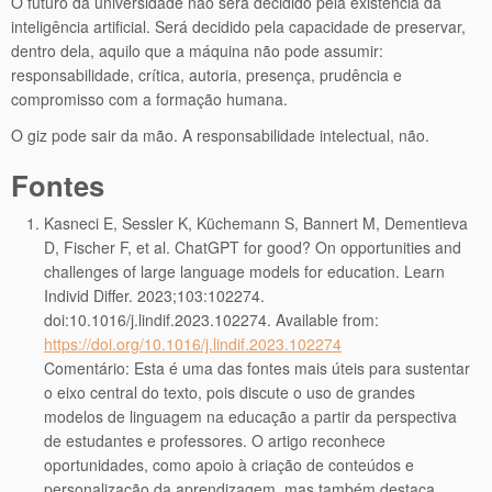
O futuro da universidade não será decidido pela existência da
inteligência artificial. Será decidido pela capacidade de preservar,
dentro dela, aquilo que a máquina não pode assumir:
responsabilidade, crítica, autoria, presença, prudência e
compromisso com a formação humana.
O giz pode sair da mão. A responsabilidade intelectual, não.
Fontes
Kasneci E, Sessler K, Küchemann S, Bannert M, Dementieva
D, Fischer F, et al. ChatGPT for good? On opportunities and
challenges of large language models for education. Learn
Individ Differ. 2023;103:102274.
doi:10.1016/j.lindif.2023.102274. Available from:
https://doi.org/10.1016/j.lindif.2023.102274
Comentário: Esta é uma das fontes mais úteis para sustentar
o eixo central do texto, pois discute o uso de grandes
modelos de linguagem na educação a partir da perspectiva
de estudantes e professores. O artigo reconhece
oportunidades, como apoio à criação de conteúdos e
personalização da aprendizagem, mas também destaca