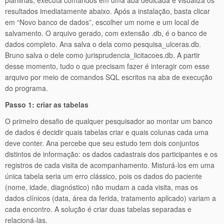
planilhas, executa comandos em uma aba dedicada e visualiza os
resultados imediatamente abaixo. Após a instalação, basta clicar
em “Novo banco de dados”, escolher um nome e um local de
salvamento. O arquivo gerado, com extensão .db, é o banco de
dados completo. Ana salva o dela como pesquisa_ulceras.db.
Bruno salva o dele como jurisprudencia_licitacoes.db. A partir
desse momento, tudo o que precisam fazer é interagir com esse
arquivo por meio de comandos SQL escritos na aba de execução
do programa.
Passo 1: criar as tabelas
O primeiro desafio de qualquer pesquisador ao montar um banco
de dados é decidir quais tabelas criar e quais colunas cada uma
deve conter. Ana percebe que seu estudo tem dois conjuntos
distintos de informação: os dados cadastrais dos participantes e os
registros de cada visita de acompanhamento. Misturá-los em uma
única tabela seria um erro clássico, pois os dados do paciente
(nome, idade, diagnóstico) não mudam a cada visita, mas os
dados clínicos (data, área da ferida, tratamento aplicado) variam a
cada encontro. A solução é criar duas tabelas separadas e
relacioná-las.