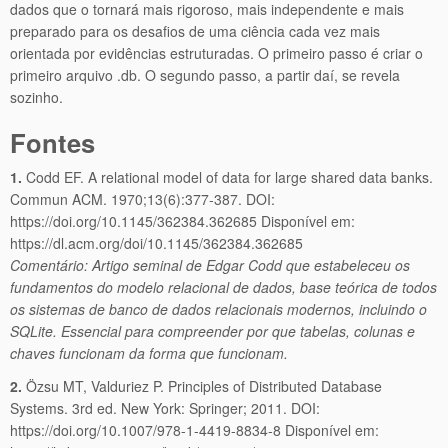
dados que o tornará mais rigoroso, mais independente e mais
preparado para os desafios de uma ciência cada vez mais
orientada por evidências estruturadas. O primeiro passo é criar o
primeiro arquivo .db. O segundo passo, a partir daí, se revela
sozinho.
Fontes
1.
Codd EF. A relational model of data for large shared data banks.
Commun ACM. 1970;13(6):377-387. DOI:
https://doi.org/10.1145/362384.362685 Disponível em:
https://dl.acm.org/doi/10.1145/362384.362685
Comentário: Artigo seminal de Edgar Codd que estabeleceu os
fundamentos do modelo relacional de dados, base teórica de todos
os sistemas de banco de dados relacionais modernos, incluindo o
SQLite. Essencial para compreender por que tabelas, colunas e
chaves funcionam da forma que funcionam.
2.
Özsu MT, Valduriez P. Principles of Distributed Database
Systems. 3rd ed. New York: Springer; 2011. DOI:
https://doi.org/10.1007/978-1-4419-8834-8 Disponível em: