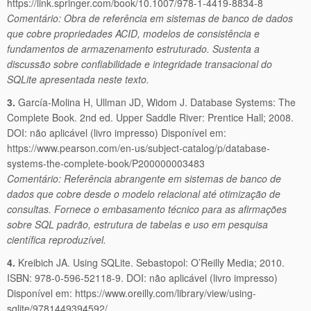
https://link.springer.com/book/10.1007/978-1-4419-8834-8
Comentário: Obra de referência em sistemas de banco de dados
que cobre propriedades ACID, modelos de consistência e
fundamentos de armazenamento estruturado. Sustenta a
discussão sobre confiabilidade e integridade transacional do
SQLite apresentada neste texto.
3.
García-Molina H, Ullman JD, Widom J. Database Systems: The
Complete Book. 2nd ed. Upper Saddle River: Prentice Hall; 2008.
DOI: não aplicável (livro impresso) Disponível em:
https://www.pearson.com/en-us/subject-catalog/p/database-
systems-the-complete-book/P200000003483
Comentário: Referência abrangente em sistemas de banco de
dados que cobre desde o modelo relacional até otimização de
consultas. Fornece o embasamento técnico para as afirmações
sobre SQL padrão, estrutura de tabelas e uso em pesquisa
científica reproduzível.
4.
Kreibich JA. Using SQLite. Sebastopol: O’Reilly Media; 2010.
ISBN: 978-0-596-52118-9. DOI: não aplicável (livro impresso)
Disponível em: https://www.oreilly.com/library/view/using-
sqlite/9781449394592/