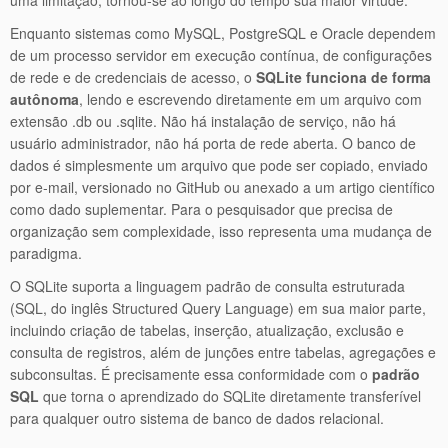
uma limitação, tornou-se ao longo do tempo sua maior virtude.
Enquanto sistemas como MySQL, PostgreSQL e Oracle dependem
de um processo servidor em execução contínua, de configurações
de rede e de credenciais de acesso, o
SQLite funciona de forma
autônoma
, lendo e escrevendo diretamente em um arquivo com
extensão .db ou .sqlite. Não há instalação de serviço, não há
usuário administrador, não há porta de rede aberta. O banco de
dados é simplesmente um arquivo que pode ser copiado, enviado
por e-mail, versionado no GitHub ou anexado a um artigo científico
como dado suplementar. Para o pesquisador que precisa de
organização sem complexidade, isso representa uma mudança de
paradigma.
O SQLite suporta a linguagem padrão de consulta estruturada
(SQL, do inglês Structured Query Language) em sua maior parte,
incluindo criação de tabelas, inserção, atualização, exclusão e
consulta de registros, além de junções entre tabelas, agregações e
subconsultas. É precisamente essa conformidade com o
padrão
SQL
que torna o aprendizado do SQLite diretamente transferível
para qualquer outro sistema de banco de dados relacional.