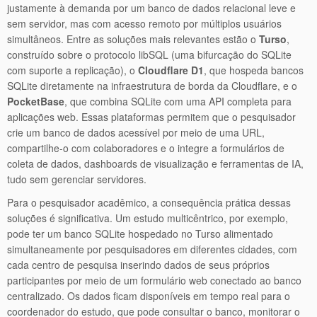
justamente à demanda por um banco de dados relacional leve e
sem servidor, mas com acesso remoto por múltiplos usuários
simultâneos. Entre as soluções mais relevantes estão o
Turso
,
construído sobre o protocolo libSQL (uma bifurcação do SQLite
com suporte a replicação), o
Cloudflare D1
, que hospeda bancos
SQLite diretamente na infraestrutura de borda da Cloudflare, e o
PocketBase
, que combina SQLite com uma API completa para
aplicações web. Essas plataformas permitem que o pesquisador
crie um banco de dados acessível por meio de uma URL,
compartilhe-o com colaboradores e o integre a formulários de
coleta de dados, dashboards de visualização e ferramentas de IA,
tudo sem gerenciar servidores.
Para o pesquisador acadêmico, a consequência prática dessas
soluções é significativa. Um estudo multicêntrico, por exemplo,
pode ter um banco SQLite hospedado no Turso alimentado
simultaneamente por pesquisadores em diferentes cidades, com
cada centro de pesquisa inserindo dados de seus próprios
participantes por meio de um formulário web conectado ao banco
centralizado. Os dados ficam disponíveis em tempo real para o
coordenador do estudo, que pode consultar o banco, monitorar o