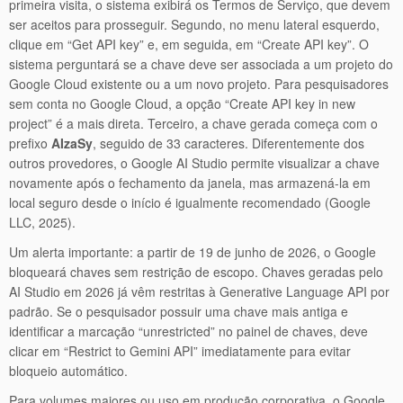
primeira visita, o sistema exibirá os Termos de Serviço, que devem
ser aceitos para prosseguir. Segundo, no menu lateral esquerdo,
clique em “Get API key” e, em seguida, em “Create API key”. O
sistema perguntará se a chave deve ser associada a um projeto do
Google Cloud existente ou a um novo projeto. Para pesquisadores
sem conta no Google Cloud, a opção “Create API key in new
project” é a mais direta. Terceiro, a chave gerada começa com o
prefixo
AIzaSy
, seguido de 33 caracteres. Diferentemente dos
outros provedores, o Google AI Studio permite visualizar a chave
novamente após o fechamento da janela, mas armazená-la em
local seguro desde o início é igualmente recomendado (Google
LLC, 2025).
Um alerta importante: a partir de 19 de junho de 2026, o Google
bloqueará chaves sem restrição de escopo. Chaves geradas pelo
AI Studio em 2026 já vêm restritas à Generative Language API por
padrão. Se o pesquisador possuir uma chave mais antiga e
identificar a marcação “unrestricted” no painel de chaves, deve
clicar em “Restrict to Gemini API” imediatamente para evitar
bloqueio automático.
Para volumes maiores ou uso em produção corporativa, o Google