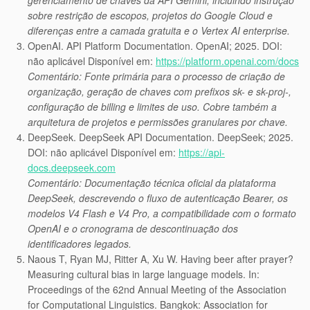
sobre restrição de escopos, projetos do Google Cloud e
diferenças entre a camada gratuita e o Vertex AI enterprise.
OpenAI. API Platform Documentation. OpenAI; 2025. DOI:
não aplicável Disponível em:
https://platform.openai.com/docs
Comentário: Fonte primária para o processo de criação de
organização, geração de chaves com prefixos sk- e sk-proj-,
configuração de billing e limites de uso. Cobre também a
arquitetura de projetos e permissões granulares por chave.
DeepSeek. DeepSeek API Documentation. DeepSeek; 2025.
DOI: não aplicável Disponível em:
https://api-
docs.deepseek.com
Comentário: Documentação técnica oficial da plataforma
DeepSeek, descrevendo o fluxo de autenticação Bearer, os
modelos V4 Flash e V4 Pro, a compatibilidade com o formato
OpenAI e o cronograma de descontinuação dos
identificadores legados.
Naous T, Ryan MJ, Ritter A, Xu W. Having beer after prayer?
Measuring cultural bias in large language models. In:
Proceedings of the 62nd Annual Meeting of the Association
for Computational Linguistics. Bangkok: Association for