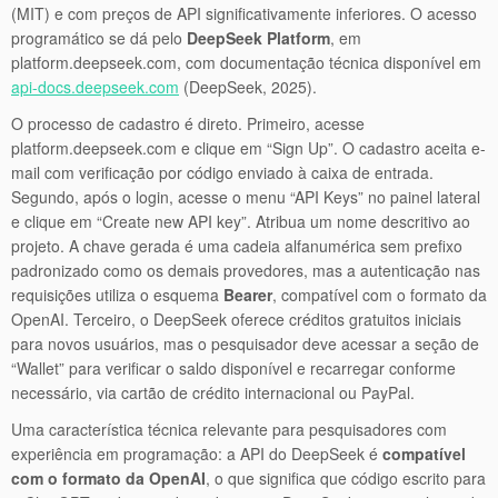
(MIT) e com preços de API significativamente inferiores. O acesso
programático se dá pelo
DeepSeek Platform
, em
platform.deepseek.com, com documentação técnica disponível em
api-docs.deepseek.com
(DeepSeek, 2025).
O processo de cadastro é direto. Primeiro, acesse
platform.deepseek.com e clique em “Sign Up”. O cadastro aceita e-
mail com verificação por código enviado à caixa de entrada.
Segundo, após o login, acesse o menu “API Keys” no painel lateral
e clique em “Create new API key”. Atribua um nome descritivo ao
projeto. A chave gerada é uma cadeia alfanumérica sem prefixo
padronizado como os demais provedores, mas a autenticação nas
requisições utiliza o esquema
Bearer
, compatível com o formato da
OpenAI. Terceiro, o DeepSeek oferece créditos gratuitos iniciais
para novos usuários, mas o pesquisador deve acessar a seção de
“Wallet” para verificar o saldo disponível e recarregar conforme
necessário, via cartão de crédito internacional ou PayPal.
Uma característica técnica relevante para pesquisadores com
experiência em programação: a API do DeepSeek é
compatível
com o formato da OpenAI
, o que significa que código escrito para