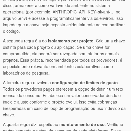
disso, armazene-a como variável de ambiente no sistema
operacional (por exemplo,
ANTHROPIC_API_KEY=sk-ant-…
no
arquivo
.env
) e acesse-a programaticamente via
os.environ
. Isso
impede que a chave seja exposta acidentalmente ao compartilhar
o código.
A segunda regra é a do
isolamento por projeto
. Crie uma chave
distinta para cada projeto ou aplicação. Se uma chave for
comprometida, ela poderá ser revogada sem afetar os demais
projetos. Essa prática, recomendada por todos os provedores, é
especialmente relevante em ambientes colaborativos como
laboratórios de pesquisa.
A terceira regra envolve a
configuração de limites de gasto
.
Todos os provedores pagos oferecem a opção de definir um teto
mensal de consumo. Estabeleça um valor conservador desde o
início e ajuste conforme o projeto evolui. Isso evita cobranças
inesperadas em caso de loop de programação ou uso indevido da
chave.
A quarta regra diz respeito ao
monitoramento de uso
. Verifique
periodicamente o painel de consumo de cada plataforma. Picos