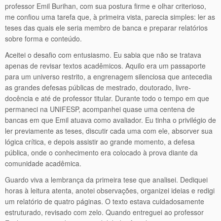
professor Emil Burihan, com sua postura firme e olhar criterioso,
me confiou uma tarefa que, à primeira vista, parecia simples: ler as
teses das quais ele seria membro de banca e preparar relatórios
sobre forma e conteúdo.
Aceitei o desafio com entusiasmo. Eu sabia que não se tratava
apenas de revisar textos acadêmicos. Aquilo era um passaporte
para um universo restrito, a engrenagem silenciosa que antecedia
as grandes defesas públicas de mestrado, doutorado, livre-
docência e até de professor titular. Durante todo o tempo em que
permaneci na UNIFESP, acompanhei quase uma centena de
bancas em que Emil atuava como avaliador. Eu tinha o privilégio de
ler previamente as teses, discutir cada uma com ele, absorver sua
lógica crítica, e depois assistir ao grande momento, a defesa
pública, onde o conhecimento era colocado à prova diante da
comunidade acadêmica.
Guardo viva a lembrança da primeira tese que analisei. Dediquei
horas à leitura atenta, anotei observações, organizei ideias e redigi
um relatório de quatro páginas. O texto estava cuidadosamente
estruturado, revisado com zelo. Quando entreguei ao professor