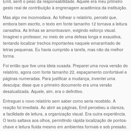
Emil, senti o peso da responsabilidade. Aquele era meu primeiro
gesto real de contribuição à engrenagem acadêmica da instituição.
Mas algo me incomodava. Ao folhear o relatório, percebi que,
embora bem escrito, o texto em fonte tamanho 12 tornava a leitura
cansativa. As linhas se amontoavam, exigindo esforço visual.
Imaginei o professor, no meio de uma defesa longa e exaustiva,
tentando localizar trechos importantes naquele emaranhado de
letras pequenas. Eu havia cumprido a tarefa, mas não da melhor
forma.
Foi então que tive uma ideia ousada. Preparei uma nova versão do
relatório, agora com fonte tamanho 22, espaçamento confortável e
páginas numeradas. Para justificar a mudança, inventei uma
desculpa: disse que o primeiro documento era uma versão
desatualizada. Aquele, sim, era o definitivo.
Entreguei o novo relatório sem saber como seria recebido. A
reação foi imediata. Ao abrir as páginas, Emil percebeu a clareza,
a facilidade de leitura, a organização visual. Era outra experiência.
O texto saltava aos olhos, permitindo rápida localização de pontos-
chave e leitura fluida mesmo em ambientes formais e sob pressão.