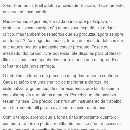
Sem dizer muito, Emil adotou a novidade. E assim, discretamente,
nasceu um novo padrão.
Nas semanas seguintes, em cada banca que participava, o
professor levava consigo não apenas sua experiência e rigor
crítico, mas também os relatórios que eu produzia, agora sempre
em fonte 22. Ao longo dos meses, foram dezenas de defesas em
que aquela pequena inovação esteve presente. Teses de
mestrado, doutorado, livre-docência, até disputas para professor
titular — todas acompanhadas por relatórios que eu aprendia a
refinar a cada nova entrega.
O trabalho se tornou um processo de aprimoramento contínuo.
Cada relatório era uma chance de melhorar a clareza, de
sistematizar argumentos, de criar esquemas que facilitassem a
consulta rápida durante os debates. Percebi que não bastava
resumir a tese. Era preciso construir um instrumento de trabalho,
uma ferramenta útil para o avaliador no calor da defesa.
Com o tempo, aprendi que a forma é tão importante quanto o
conteúdo. Um texto pode ser brilhante, mas se não for acessível,
perde impacto. A escolha da fonte, do espaçamento, da