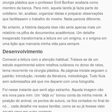
cirurgia plástica que o professor Emil Burihan avaliaria como
membro da banca. Para mim, aquela tarefa já fazia parte do
cotidiano: ler, analisar, organizar ideias e preparar observações
que facilitassem o trabalho do mestre. Nada parecia diferente.
No entanto, a história daquela tese não seria apenas mais um
relatório na pilha de documentos acadêmicos. Um detalhe
inesperado transformaria a leitura em um enigma, e o enigma em
uma lição que marcaria minha vida para sempre.
Desenvolvimento
Comecei a leitura com a atenção habitual. Tratava-se de um
estudo experimental sobre retalhos cutâneos no dorso de ratos,
tema recorrente na cirurgia plástica. As páginas iniciais seguiam o
padrão: introdução, revisão da literatura, metodologia. Tudo fluía
sem sobressaltos até que me deparei com uma fotografia.
Foi nesse instante que senti algo estranho. Aquela imagem não
era nova para mim. Um “déjà vu” tomou conta da minha mente. A
posição do animal, os pontos de sutura, os fios cortados no final do
nó… cada detalhe me soava familiar, como se eu já tivesse visto
aquela cena em outro contexto.