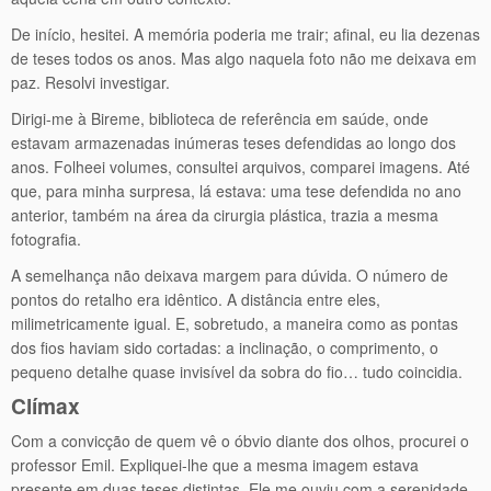
De início, hesitei. A memória poderia me trair; afinal, eu lia dezenas
de teses todos os anos. Mas algo naquela foto não me deixava em
paz. Resolvi investigar.
Dirigi-me à Bireme, biblioteca de referência em saúde, onde
estavam armazenadas inúmeras teses defendidas ao longo dos
anos. Folheei volumes, consultei arquivos, comparei imagens. Até
que, para minha surpresa, lá estava: uma tese defendida no ano
anterior, também na área da cirurgia plástica, trazia a mesma
fotografia.
A semelhança não deixava margem para dúvida. O número de
pontos do retalho era idêntico. A distância entre eles,
milimetricamente igual. E, sobretudo, a maneira como as pontas
dos fios haviam sido cortadas: a inclinação, o comprimento, o
pequeno detalhe quase invisível da sobra do fio… tudo coincidia.
Clímax
Com a convicção de quem vê o óbvio diante dos olhos, procurei o
professor Emil. Expliquei-lhe que a mesma imagem estava
presente em duas teses distintas. Ele me ouviu com a serenidade