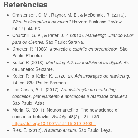
Referências
Christensen, C. M., Raynor, M. E., & McDonald, R. (2016).
What is disruptive innovation?
Harvard Business Review,
94(12), 44–53.
Churchill, G. A., & Peter, J. P. (2010).
Marketing: Criando valor
para os clientes
. São Paulo: Saraiva.
Drucker, P. (1986).
Inovação e espírito empreendedor
. São
Paulo: Pioneira.
Kotler, P. (2018).
Marketing 4.0: Do tradicional ao digital
. Rio
de Janeiro: Sextante.
Kotler, P., & Keller, K. L. (2012).
Administração de marketing
.
14. ed. São Paulo: Pearson.
Las Casas, A. L. (2017).
Administração de marketing:
conceitos, planejamento e aplicações à realidade brasileira
.
São Paulo: Atlas.
Morin, C. (2011). Neuromarketing: The new science of
consumer behavior.
Society
, 48(2), 131–135.
https://doi.org/10.1007/s12115-010-9408-1
Ries, E. (2012).
A startup enxuta
. São Paulo: Leya.